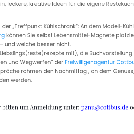
n, leckere, kreative Ideen für die eigene Restekü
 der „Treffpunkt Kühlschrank“: An dem Modell-Küh
rg
können Sie selbst Lebensmittel-Magnete platzie
– und welche besser nicht.
Liebslings(reste)rezepte mit), die Buchvorstellun
ken und Wegwerfen“ der
Freiwilligenagentur Cottb
spräche rahmen den Nachmittag , an dem Genuss,
den werden.
wir bitten um Anmeldung unter:
pznu@cottbus.de
od