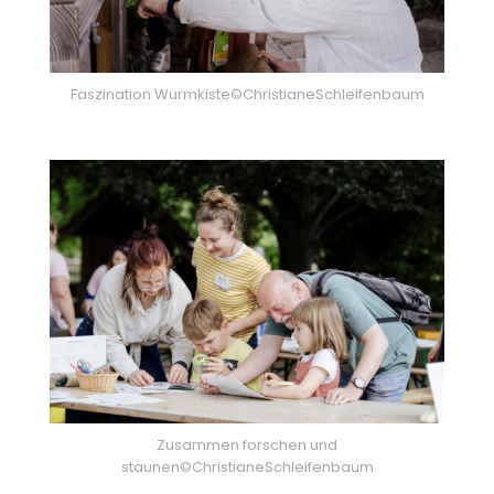
Faszination Wurmkiste©ChristianeSchleifenbaum
Zusammen forschen und
staunen©ChristianeSchleifenbaum