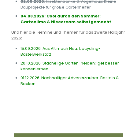
02.06.2026
:
Insektentränke & Vogelhaus: Kleine
Bauprojekte für
große Gartenhelfer
04.08.2026:
Cool durch den
Sommer:
Garten
limo & Nicecream selbstgemacht
Und hier die Termine und Themen für das zweite Halbjahr
2026:
15.09.2026:
Aus Alt mach Neu: Upcycling-
Bastelwerkstatt
20.10.2026:
Stachelige Garten-helden: Igel besser
kennenlernen
01.12.2026:
Nachhaltiger Adventszauber:
Basteln &
Backen