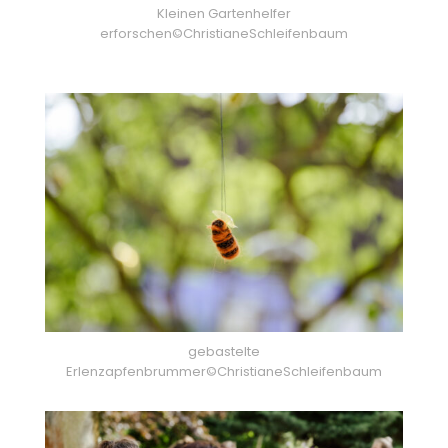
Kleinen Gartenhelfer
erforschen©ChristianeSchleifenbaum
gebastelte
Erlenzapfenbrummer©ChristianeSchleifenbaum