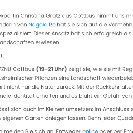
expertin Christina Grätz aus Cottbus nimmt uns mit
nderin von
Nagola Re
hat sie sich auf die Verme
ezialisiert. Dieser Ansatz hat sich erfolgreich als 
Landschaften erwiesen.
t:
PZNU Cottbus
(19–21 Uhr)
zeigt sie, wie sie mit R
sheimischer Pflanzen eine Landschaft wiederbelebt
 nicht nur die Natur zurück. Mit der Rückkehr alter 
onale Identität erhalten und es blüht ein Gefühl von
ässt sich auch im Kleinen umsetzen: Im Anschluss 
im eigenen Garten anlegen lassen. Denn jeder Quad
n melden Sie sich an: Entweder
online
oder per Ema